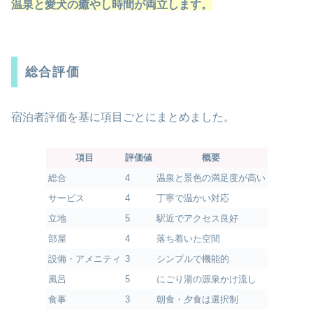
温泉と愛犬の癒やし時間が両立します。
総合評価
宿泊者評価を基に項目ごとにまとめました。
項目
評価値
概要
総合
4
温泉と景色の満足度が高い
サービス
4
丁寧で温かい対応
立地
5
駅近でアクセス良好
部屋
4
落ち着いた空間
設備・アメニティ
3
シンプルで機能的
風呂
5
にごり湯の源泉かけ流し
食事
3
朝食・夕食は選択制