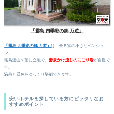
「霧島 四季彩の郷 万遊」
「霧島 四季彩の郷 万遊」
は、全５室の小さなペンショ
ン。
霧島連山を望む立地で、
源泉かけ流しのにごり湯
が自慢で
す。
温泉と景色をゆっくり堪能できます。
安いホテルを探している方にピッタリなお
すすめポイント