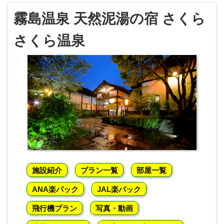
霧島温泉 天然泥湯の宿 さくら
さくら温泉
施設紹介
プラン一覧
部屋一覧
ANA楽パック
JAL楽パック
飛行機プラン
写真・動画