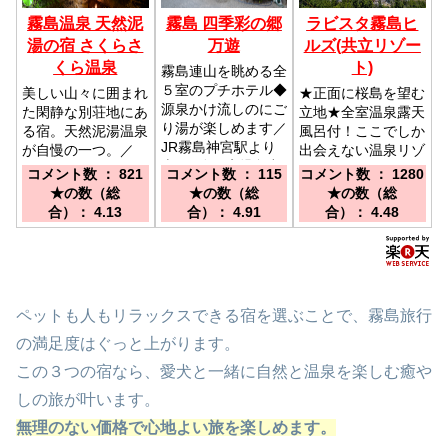
霧島温泉 天然泥
霧島 四季彩の郷
ラビスタ霧島ヒ
湯の宿 さくらさ
万遊
ルズ(共立リゾー
くら温泉
ト)
霧島連山を眺める全
５室のプチホテル◆
美しい山々に囲まれ
★正面に桜島を望む
源泉かけ流しのにご
た閑静な別荘地にあ
立地★全室温泉露天
り湯が楽しめます／
る宿。天然泥湯温泉
風呂付！ここでしか
JR霧島神宮駅より
が自慢の一つ。／
出会えない温泉リゾ
車で3分／鹿児島空
【ＪＲ霧島神宮駅】
ート／鹿児島空港、
コメント数 ： 821
コメント数 ： 115
コメント数 ： 1280
港より約30分／横
下車タクシー10
横川ICよりそれぞれ
★の数（総
★の数（総
★の数（総
川ICより約35分
分。【鹿児島空港】
車で約30分。霧島
合）： 4.13
合）： 4.91
合）： 4.48
から車で40分。
神宮駅より無料送迎
【鹿児島市内】より
有《要予約》
車で1時間10分
ペットも人もリラックスできる宿を選ぶことで、霧島旅行
の満足度はぐっと上がります。
この３つの宿なら、愛犬と一緒に自然と温泉を楽しむ癒や
しの旅が叶います。
無理のない価格で心地よい旅を楽しめます。