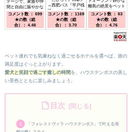
ドオープン！静かな
テージで、家族や仲
→西肥バス『平戸桟
離島の絶景をペット
間と自由に賑やかな
橋』 ／お車は西九
と一緒に／博多から
ハウステンボス滞在
コメント数 ： 699
コメント数 ： 1169
コメント数 ： 63
州自動車道『佐々
車で60分。唐津か
を。／博多駅から特
★の数（総
★の数（総
★の数（総
IC』→Ｒ２０４経由
ら30分。ハウステ
急ハウステンボス号
合）： 4.48
合）： 3.70
合）： 4.76
で約３０分
ンボスまで60分。
で100分/長崎駅から
快速シーサイドライ
ナーで90分/長崎空
港から高速船で45
分
ペット連れでも気兼ねなく過ごせるホテルを選べば、旅の
満足度はぐっと上がります。
愛犬と笑顔で過ごす癒しの時間
を、ハウステンボスの美し
い景色とともに楽しみましょう。
目次
「フォレストヴィラ ハウステンボス」で叶える湖
畔の癒しステイ