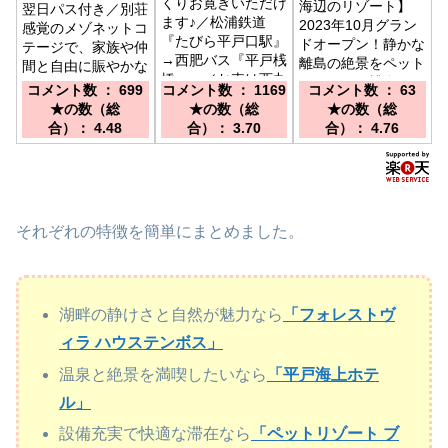
くりお寛ぎいただけ
海辺のリゾート】
翌日パス付き／別荘
ます♪／松浦鉄道
2023年10月グラン
感覚のメゾネットコ
『たびら平戸口駅』
ドオープン！静かな
テージで、家族や仲
→西肥バス『平戸桟
離島の絶景をペット
間と自由に賑やかな
橋』 ／お車は西九
と一緒に／博多から
ハウステンボス滞在
コメント数 ： 699
コメント数 ： 1169
コメント数 ： 63
州自動車道『佐々
車で60分。唐津か
を。／博多駅から特
★の数（総
★の数（総
★の数（総
IC』→Ｒ２０４経由
ら30分。ハウステ
急ハウステンボス号
合）： 4.48
合）： 3.70
合）： 4.76
で約３０分
ンボスまで60分。
で100分/長崎駅から
快速シーサイドライ
ナーで90分/長崎空
港から高速船で45
分
それぞれの特徴を簡単にまとめました。
湖畔の静けさと自然が魅力なら
「フォレストヴ
ィラ ハウステンボス」
温泉と絶景を満喫したいなら
「平戸海上ホテ
ル」
設備充実で快適な滞在なら
「ペットリゾート ブ