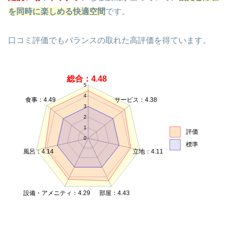
を同時に楽しめる快適空間
です。
口コミ評価でもバランスの取れた高評価を得ています。
総合：4.48
5
4
食事：4.49
サービス：4.38
3
2
1
評価
0
標準
風呂：4.14
立地：4.11
設備・アメニティ：4.29
部屋：4.43