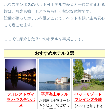
ハウステンボスのペット可ホテルで愛犬と一緒に泊まれる
旅は、観光も癒しもどちらも叶う贅沢な体験です。
設備が整ったホテルを選ぶことで、ペットも飼い主も安心
して過ごせます。
ここでご紹介した３つのホテルを再掲します。
おすすめホテル３選
フォレストヴィ
平戸海上ホテル
ペットリゾート
ラ ハウステンボ
ブレインズ長崎
お部屋は全室オーシ
ス
ャンビューでごゆっ
【ペットと泊まれる