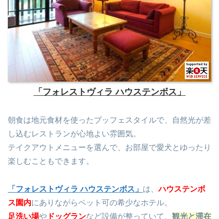
「フォレストヴィラ ハウステンボス」
朝食は地元食材を使ったブッフェスタイルで、自然光が差
し込むレストランが心地よい雰囲気。
テイクアウトメニューを選んで、お部屋で愛犬とゆったり
楽しむこともできます。
「フォレストヴィラ ハウステンボス」
は、
ハウステンボ
ス園内
にありながらペット可の希少なホテル。
足洗い場
や
ドッグラン
など設備が整っていて、
観光と滞在