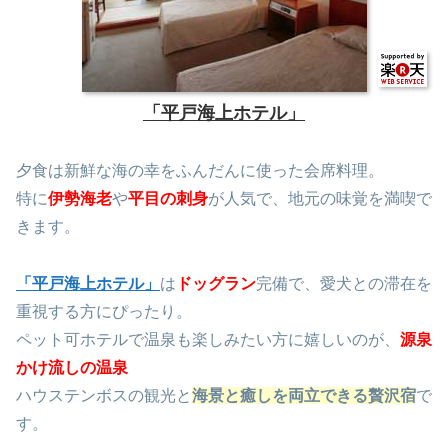
「平戸海上ホテル」
夕食は新鮮な海の幸をふんだんに使った会席料理。
特に
伊勢海老
や
平目の刺身
が人気で、地元の味覚を満喫で
きます。
「平戸海上ホテル」
は
ドッグラン
完備で、愛犬との滞在を
重視する方にぴったり。
ペット可ホテルで温泉も楽しみたい方に嬉しいのが、
源泉
かけ流しの温泉
ハウステンボスの観光と
海景と癒しを両立できる贅沢宿
で
す。