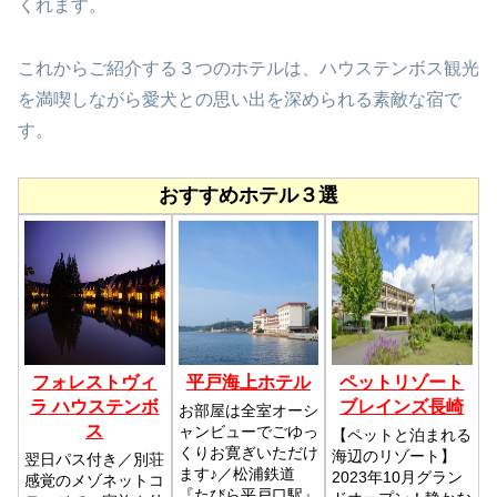
くれます。
これからご紹介する３つのホテルは、ハウステンボス観光
を満喫しながら愛犬との思い出を深められる素敵な宿で
す。
おすすめホテル３選
フォレストヴィ
平戸海上ホテル
ペットリゾート
ラ ハウステンボ
ブレインズ長崎
お部屋は全室オーシ
ス
ャンビューでごゆっ
【ペットと泊まれる
くりお寛ぎいただけ
海辺のリゾート】
翌日パス付き／別荘
ます♪／松浦鉄道
2023年10月グラン
感覚のメゾネットコ
『たびら平戸口駅』