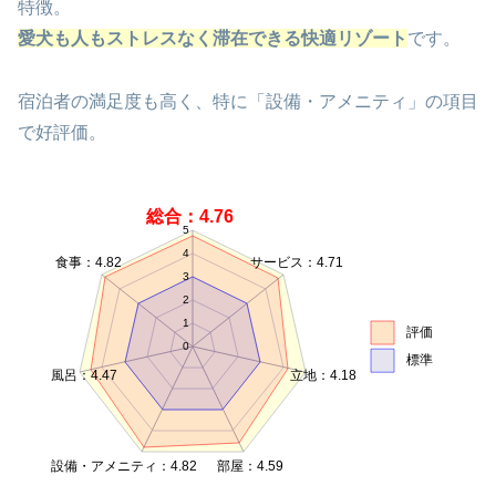
特徴。
愛犬も人もストレスなく滞在できる快適リゾート
です。
宿泊者の満足度も高く、特に「設備・アメニティ」の項目
で好評価。
総合：4.76
5
4
食事：4.82
サービス：4.71
3
2
1
評価
0
標準
風呂：4.47
立地：4.18
設備・アメニティ：4.82
部屋：4.59