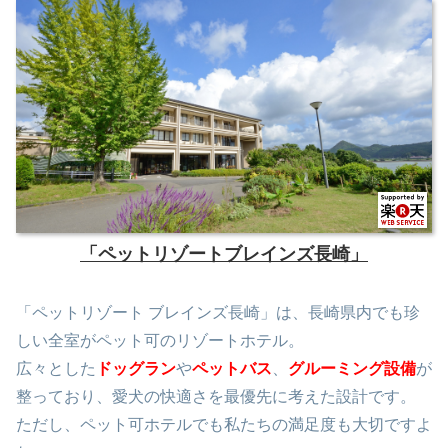
「ペットリゾートブレインズ長崎」
「ペットリゾート ブレインズ長崎」は、長崎県内でも珍
しい全室がペット可のリゾートホテル。
広々とした
ドッグラン
や
ペットバス
、
グルーミング設備
が
整っており、愛犬の快適さを最優先に考えた設計です。
ただし、ペット可ホテルでも私たちの満足度も大切ですよ