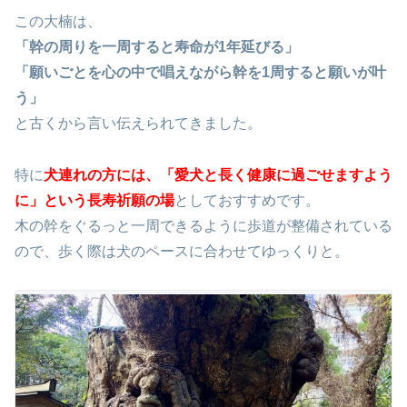
この大楠は、
「幹の周りを一周すると寿命が1年延びる」
「願いごとを心の中で唱えながら幹を1周すると願いが叶
う」
と古くから言い伝えられてきました。
特に
犬連れの方には、「愛犬と長く健康に過ごせますよう
に」という
長寿祈願
の場
としておすすめです。
木の幹をぐるっと一周できるように歩道が整備されている
ので、歩く際は犬のペースに合わせてゆっくりと。