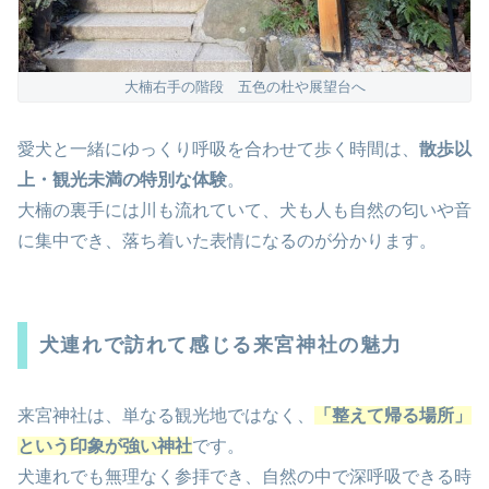
大楠右手の階段 五色の杜や展望台へ
愛犬と一緒にゆっくり呼吸を合わせて歩く時間は、
散歩以
上・観光未満の特別な体験
。
大楠の裏手には川も流れていて、犬も人も自然の匂いや音
に集中でき、落ち着いた表情になるのが分かります。
犬連れで訪れて感じる来宮神社の魅力
来宮神社は、単なる観光地ではなく、
「整えて帰る場所」
という印象が強い神社
です。
犬連れでも無理なく参拝でき、自然の中で深呼吸できる時