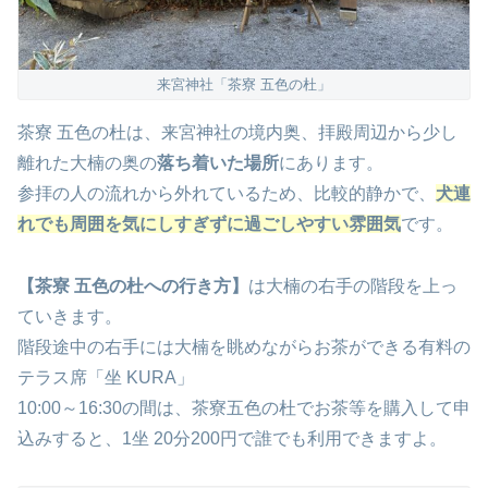
来宮神社「茶寮 五色の杜」
茶寮 五色の杜は、来宮神社の境内奥、拝殿周辺から少し
離れた大楠の奥の
落ち着いた場所
にあります。
参拝の人の流れから外れているため、比較的静かで、
犬連
れでも周囲を気にしすぎずに過ごしやすい雰囲気
です。
【茶寮 五色の杜への行き方】
は大楠の右手の階段を上っ
ていきます。
階段途中の右手には大楠を眺めながらお茶ができる有料の
テラス席「坐 KURA」
10:00～16:30の間は、茶寮五色の杜でお茶等を購入して申
込みすると、1坐 20分200円で誰でも利用できますよ。