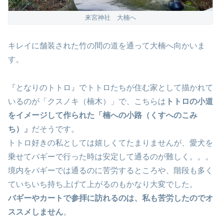
来宮神社 大楠へ
キレイに舗装された竹の間の道を通って大楠へ向かいま
す。
『となりのトトロ』でトトロたちが住む家として描かれて
いるのが「クスノキ（楠木）」で、こちらは
トトロの小道
をイメージして作られた「楠への小路（くすへのこみ
ち）」
だそうです。
トトロ好きの私としては嬉しくてたまりませんが、愛犬を
乗せてバギーで行った時は安定して通るのが難しく。。。
境内をバギーでは通るのに苦労するところや、階段も多く
ていちいち持ち上げて上がるのもかなり大変でした。
バギーやカートで参拝に訪れるのは、私も苦労したのでオ
ススメしません
。