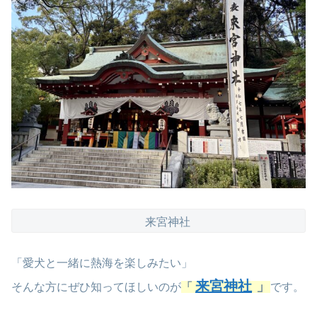
来宮神社
「愛犬と一緒に熱海を楽しみたい」
来宮神社
」
そんな方にぜひ知ってほしいのが
「
です。