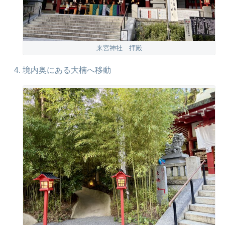
来宮神社 拝殿
境内奥にある大楠へ移動