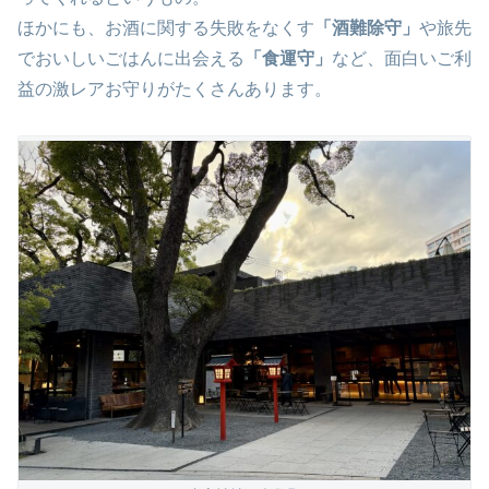
ほかにも、お酒に関する失敗をなくす
「酒難除守」
や旅先
でおいしいごはんに出会える
「食運守」
など、面白いご利
益の激レアお守りがたくさんあります。