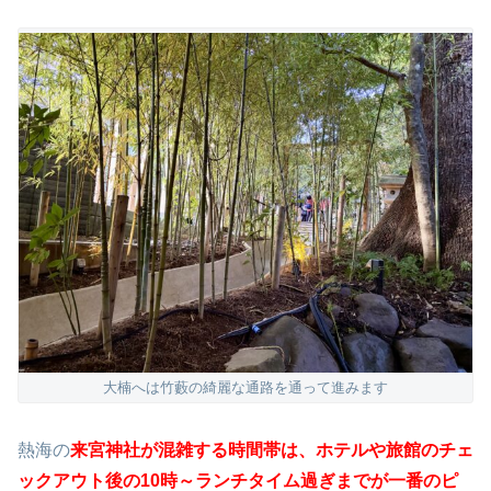
大楠へは竹藪の綺麗な通路を通って進みます
熱海の
来宮神社が
混
雑する時間帯は、ホテルや旅館の
チェ
ックアウト後の10時～ランチタイム過ぎまでが一番のピ