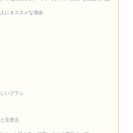
る人にオススメな理由
）
れしいプラン
れと注意点