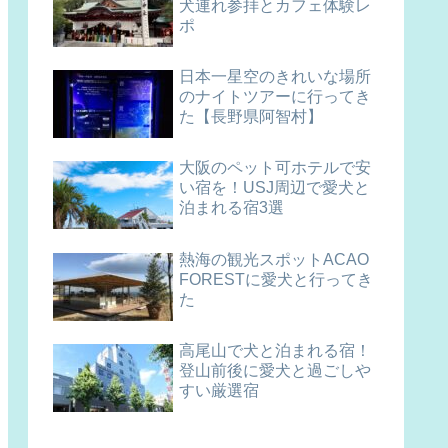
犬連れ参拝とカフェ体験レ
ポ
日本一星空のきれいな場所
のナイトツアーに行ってき
た【長野県阿智村】
大阪のペット可ホテルで安
い宿を！USJ周辺で愛犬と
泊まれる宿3選
熱海の観光スポットACAO
FORESTに愛犬と行ってき
た
高尾山で犬と泊まれる宿！
登山前後に愛犬と過ごしや
すい厳選宿