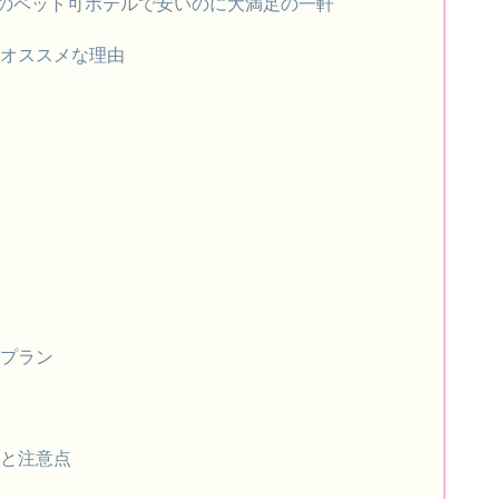
沢のペット可ホテルで安いのに大満足の一軒
にオススメな理由
）
るプラン
れと注意点