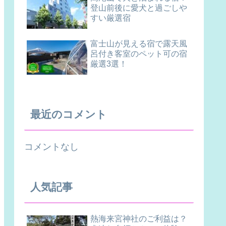
登山前後に愛犬と過ごしや
すい厳選宿
富士山が見える宿で露天風
呂付き客室のペット可の宿
厳選3選！
最近のコメント
コメントなし
人気記事
熱海来宮神社のご利益は？