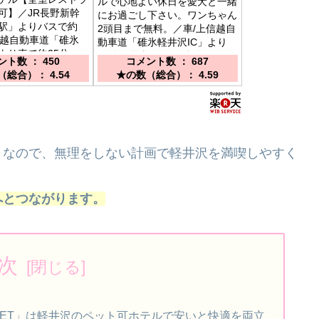
ルで心地よい休日を愛犬と一緒
可】／JR長野新幹
にお過ごし下さい。ワンちゃん
駅」よりバスで約
2頭目まで無料。／車/上信越自
信越自動車道「碓氷
動車道「碓氷軽井沢IC」より
」より車で約25分。
20分 電車/しなの鉄道線また
ト数 ： 450
コメント数 ： 687
は北陸新幹線のJR軽井沢駅下
総合）： 4.54
★の数（総合）： 4.59
車徒歩15分
りなので、無理をしない計画で軽井沢を満喫しやすく
へとつながります。
次
A OUTLET」は軽井沢のペット可ホテルで安いと快適を両立