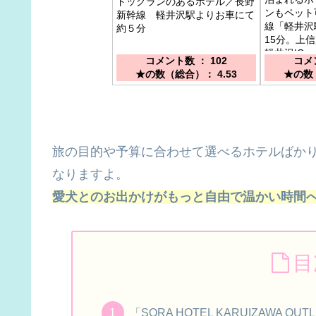
ドッグランのあるホテル／長野
ンもペット
新幹線 軽井沢駅よりお車にて
線「軽井沢
約５分
15分。上
軽井沢IC
コメント数 ： 102
コメン
★の数（総合）： 4.53
★の数（
旅の目的や予算に合わせて選べるホテルばか
なりますよ。
愛犬とのお出かけがもっと自由で温かい時間
目
「SORA HOTEL KARUIZAW