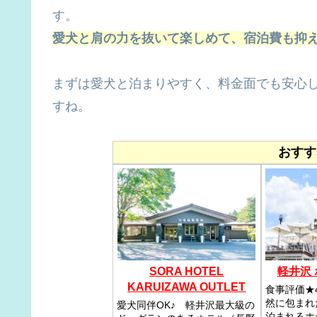
す。
愛犬と肩の力を抜いて楽しめて、宿泊費も抑
まずは愛犬と泊まりやすく、料金面でも安心
すね。
おすす
SORA HOTEL
軽井沢
KARUIZAWA OUTLET
食事評価★
然に包まれ
愛犬同伴OK♪ 軽井沢最大級の
泊まれるホ