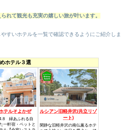
えられて観光も充実の嬉しい旅が叶います。
しやすいホテルを一覧で確認できるようにご紹介しま
めホテル３選
 ホテルそよかぜ
ルシアン旧軽井沢(共立リゾ
ート)
4.8 緑あふれる自
た一軒宿・ペットと
閑静な旧軽井沢の南仏薫るホテ
テル【全室レストラ