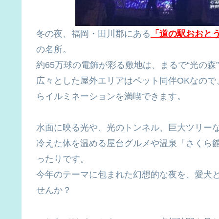
冬の夜、福岡・田川郡にある
「道の駅おおと
の名所。
約65万球の電飾が彩る敷地は、まるで“光の森
広々とした屋外エリアはペット同伴OKなので
らイルミネーションを満喫できます。
水面に映る光や、光のトンネル、巨大ツリー
冷えた体を温める屋台グルメや温泉「さくら
ったりです。
今年のテーマに包まれた幻想的な夜を、愛犬
せんか？