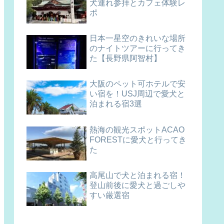
犬連れ参拝とカフェ体験レ
ポ
日本一星空のきれいな場所
のナイトツアーに行ってき
た【長野県阿智村】
大阪のペット可ホテルで安
い宿を！USJ周辺で愛犬と
泊まれる宿3選
熱海の観光スポットACAO
FORESTに愛犬と行ってき
た
高尾山で犬と泊まれる宿！
登山前後に愛犬と過ごしや
すい厳選宿