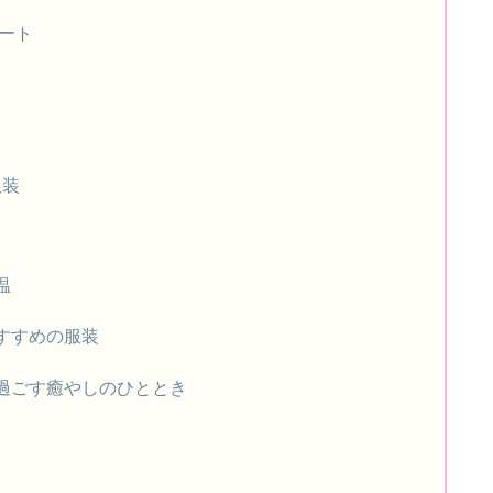
ート
服装
温
すすめの服装
と過ごす癒やしのひととき