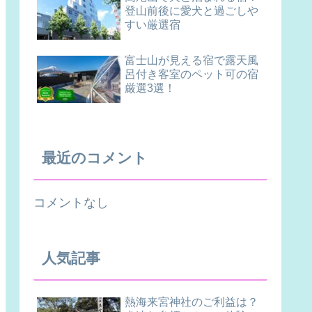
登山前後に愛犬と過ごしや
すい厳選宿
富士山が見える宿で露天風
呂付き客室のペット可の宿
厳選3選！
最近のコメント
コメントなし
人気記事
熱海来宮神社のご利益は？