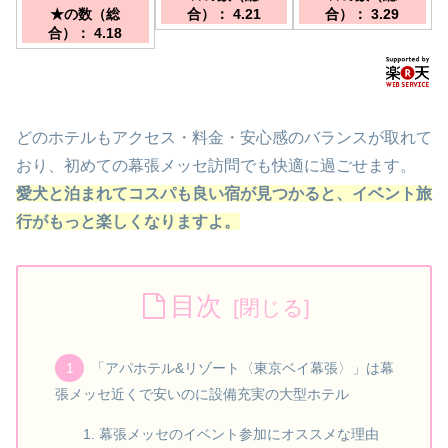
東側徒歩約3分
徒歩7分/舞浜駅から
★の数（総
合）： 4.21
合）： 3.29
3駅18分♪/成田空
合）： 4.18
港・羽田空港よりリ
ムジンバスで約50
分/
どのホテルもアクセス・料金・安心感のバランスが取れて
おり、初めての幕張メッセ訪問でも快適に過ごせます。
愛犬と泊まれてコスパも良い宿が見つかると、イベント旅
行がもっと楽しくなりますよ。
目次
「アパホテル&リゾート〈東京ベイ幕張〉」は幕
張メッセ近くで安いのに設備充実の大型ホテル
幕張メッセのイベント参加にオススメな理由