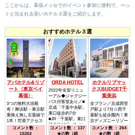
ここからは、幕張メッセでのイベント参加に便利で、ペッ
トと泊まれる安いホテル３選をご紹介します。
おすすめホテル３選
アパホテル&リゾ
ORDA HOTEL
ホテルリブマッ
ート〈東京ベイ
クスBUDGET千
2022年全室リニュ
幕張〉
葉美浜
ーアル◆ジャグジー
バス付客室あり／■
3つの無料大浴殿
全プラン／京成西登
京成「千葉中央駅」
有！舞浜駅・東京駅
戸駅より7分☆西千
東口徒歩約7分
乗換え無し京葉線で
葉駅も徒歩圏内！東
■JR「千葉駅」東口
1本！空港アクセス
京ディズニーリゾー
徒歩約10分■モノレ
も便利♪／JR京葉線
トまで車で40分！
コメント数 ：
コメント数 ： 137
コメント数 ： 264
ール「葭川公園駅」
『海浜幕張駅』より
15353
★の数（総
★の数（総