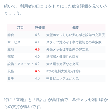
続いて、利用者の口コミをもとにした総合評価を見ていき
ましょう。
項目
評価値
概要
総合
4.3
大型ホテルらしい安心感と設備の充実度
サービス
4.1
スタッフ対応が丁寧で親切との声多数
立地
4.6
幕張メッセ徒歩圏内の好立地
部屋
4.0
清潔感と機能性の両立
設備・アメニティ
4.2
大浴場や売店など充実
風呂
4.5
3つの無料大浴殿が好評
食事
4.0
朝食ビュッフェが人気
特に「立地」と「風呂」が高評価で、幕張メッセ利用者か
らの支持が厚いです。