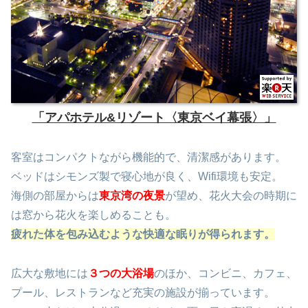
「アパホテル&リゾート〈東京ベイ幕張〉」
客室はコンパクトながら機能的で、清潔感があります。
ベッドはシモンズ製で寝心地が良く、Wifi環境も安定。
海側の部屋からは
東京湾の夜景
が望め、花火大会の時期に
は窓から花火を楽しめることも。
疲れた体を包み込むような快適な眠りが得られます。
広大な敷地には
３つの大浴場
のほか、コンビニ、カフェ、
プール、レストランなど充実の施設が揃っています。