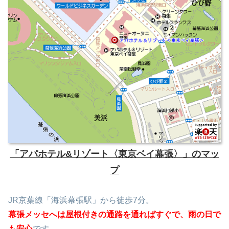
「アパホテル&リゾート〈東京ベイ幕張〉」のマッ
プ
JR京葉線「海浜幕張駅」から徒歩7分。
幕張メッセへは屋根付きの通路を通ればすぐで、雨の日で
も安心
です。