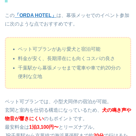
この
「ORDA HOTEL」
は、幕張メッセでのイベント参加
に次のような点でおすすめです。
ペット可プランがあり愛犬と宿泊可能
料金が安く、長期滞在にも向くコスパの良さ
千葉駅から幕張メッセまで電車や車で約20分の
便利な立地
ペット可プランでは、小型犬同伴の宿泊が可能。
玄関と室内を仕切る構造になっているため、
犬の鳴き声や
物音が響きにくい
のもポイントです。
最安料金は
1泊3,100円〜
とリーズナブル。
JR千葉駅から京葉線で海浜幕張駅まで約
20分
で行けるた