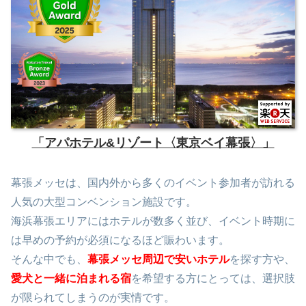
「アパホテル&リゾート〈東京ベイ幕張〉」
幕張メッセは、国内外から多くのイベント参加者が訪れる
人気の大型コンベンション施設です。
海浜幕張エリアにはホテルが数多く並び、イベント時期に
は早めの予約が必須になるほど賑わいます。
そんな中でも、
幕張メッセ周辺で安いホテル
を探す方や、
愛犬と一緒に泊まれる宿
を希望する方にとっては、選択肢
が限られてしまうのが実情です。