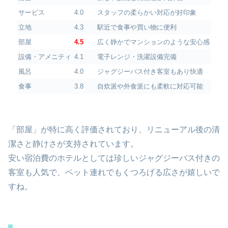
サービス
4.0
スタッフの柔らかい対応が好印象
立地
4.3
駅近で食事や買い物に便利
部屋
4.5
広く静かでマンションのような安心感
設備・アメニティ
4.1
電子レンジ・洗濯設備完備
風呂
4.0
ジャグジーバス付き客室もあり快適
食事
3.8
自炊派や外食派にも柔軟に対応可能
「部屋」が特に高く評価されており、リニューアル後の清
潔さと静けさが支持されています。
安い宿泊費のホテルとしては珍しいジャグジーバス付きの
客室も人気で、ペット連れでもくつろげる広さが嬉しいで
すね。