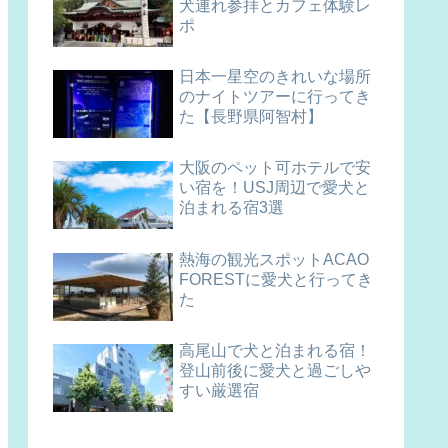
犬連れ参拝とカフェ体験レ
ポ
日本一星空のきれいな場所
のナイトツアーに行ってき
た【長野県阿智村】
大阪のペット可ホテルで安
い宿を！USJ周辺で愛犬と
泊まれる宿3選
熱海の観光スポットACAO
FORESTに愛犬と行ってき
た
高尾山で犬と泊まれる宿！
登山前後に愛犬と過ごしや
すい厳選宿