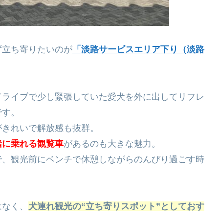
ず立ち寄りたいのが
「淡路サービスエリア下り（淡路
ドライブで少し緊張していた愛犬を外に出してリフレ
です。
がきれいで解放感も抜群。
緒に乗れる観覧車
があるのも大きな魅力。
で、観光前にベンチで休憩しながらのんびり過ごす時
はなく、
犬連れ観光の“立ち寄りスポット”としておす