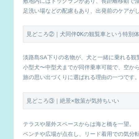
敷地内にはドッグランがあり、長距離移動で
足洗い場などの配慮もあり、出発前のケアが
見どころ②｜犬同伴OKの観覧車という特別
淡路島SA下りの名物が、犬と一緒に乗れる観
小型犬〜中型犬までが同伴乗車可能で、空か
旅の思い出づくりに選ばれる理由の一つです
見どころ③｜絶景×散策が気持ちいい
テラスや屋外スペースからは海と橋を一望。
ベンチや広場が点在し、リード着用での気分