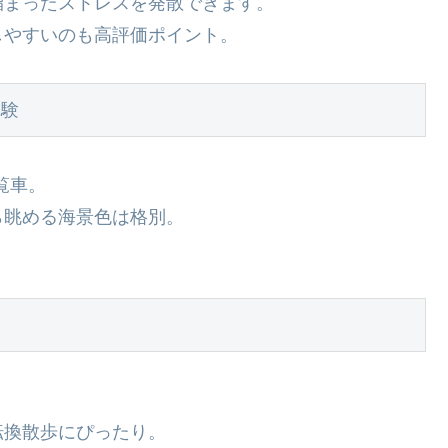
溜まったストレスを発散できます。
しやすいのも高評価ポイント。
体験
覧車。
ら眺める海景色は格別。
。
転換散歩にぴったり。