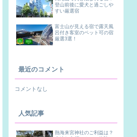
登山前後に愛犬と過ごしや
すい厳選宿
富士山が見える宿で露天風
呂付き客室のペット可の宿
厳選3選！
最近のコメント
コメントなし
人気記事
熱海来宮神社のご利益は？