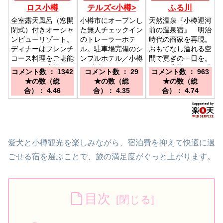
ロス小樽
テルズ<小樽>
ふる川
全室露天風呂（窓開
小樽市にオープンし
天然温泉『小樽運河
閉式）付きオーシャ
た無人チェックイン
前の温泉宿』 明治
ンビューリゾート。
のトレーラーホテ
時代の商家を再現。
ディナーはフレンチ
ル。駐車場完備のシ
おもてなし溢れる空
コース料理をご堪能
ンプルホテル／小樽
間で寛ぎの一日を。
下さい。／小樽駅よ
駅 徒歩約１３分
／ＪＲ小樽駅から徒
コメント数 ： 1342
コメント数 ： 29
コメント数 ： 963
り無料送迎有 要予
／ 北運河まで徒歩
歩約１３分（車で５
★の数（総
★の数（総
★の数（総
約（電話対応） Ｊ
7分 小樽ICより車
分）
合）： 4.46
合）： 4.35
合）： 4.74
Ｒ小樽駅よりバス２
で5分
０分 千歳空港より
お車で９０分 小樽
ＩＣよりお車で２５
分
愛犬と小樽観光を楽しみながら、宿泊費を抑えて快適に過
ごせる宿を選ぶことで、旅の満足度がぐっと上がります。
目次