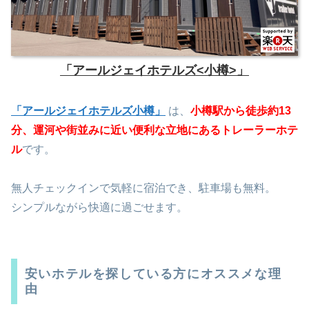
「アールジェイホテルズ<小樽>」
「アールジェイホテルズ小樽」
は、
小樽駅から徒歩約13
分、運河や街並みに近い便利な立地にあるトレーラーホテ
ル
です。
無人チェックインで気軽に宿泊でき、駐車場も無料。
シンプルながら快適に過ごせます。
安いホテルを探している方にオススメな理
由