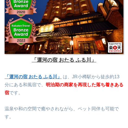
「運河の宿 おたる ふる川」
「運河の宿 おたる ふる川」
は、JR小樽駅から徒歩約13
分にある和風宿で、
明治期の商家を再現した落ち着きある
宿
です。
温泉や和の空間で癒やされながら、ペット同伴も可能で
す。